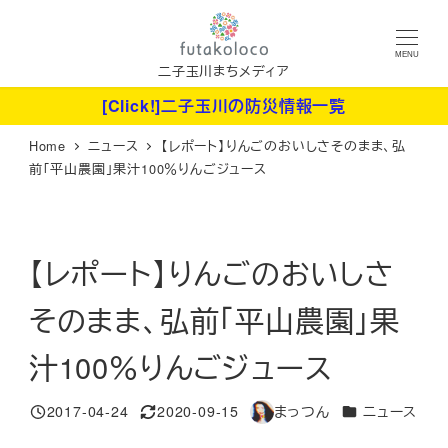
メ
イ
MENU
ン
二子玉川まちメディア
コ
[Click!]二子玉川の防災情報一覧
ン
Home
ニュース
【レポート】りんごのおいしさそのまま、弘
テ
前「平山農園」果汁100％りんごジュース
ン
ツ
へ
【レポート】りんごのおいしさ
移
動
そのまま、弘前「平山農園」果
汁100％りんごジュース
カテゴリー
2017-04-24
2020-09-15
まっつん
ニュース
投稿日
更新日
著
者