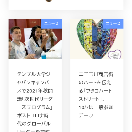
投稿日
ニュース
ニュース
テンプル大学ジ
二子玉川商店街
ャパンキャンパ
のハートを伝え
スで2021年秋開
る「フタコハート
講「次世代リーダ
ストリート」、
ーズプログラム」
10/7は一般参加
ポストコロナ時
デー♡
代のグローバル
リーダーを育成