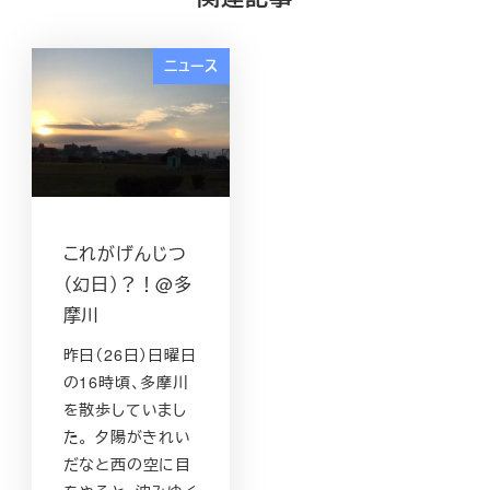
ニュース
これがげんじつ
（幻日）？！@多
摩川
昨日（26日）日曜日
の16時頃、多摩川
を散歩していまし
た。 夕陽がきれい
だなと西の空に目