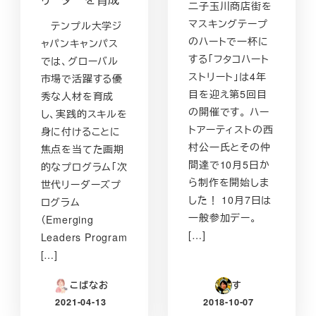
二子玉川商店街を
マスキングテープ
テンプル大学ジ
のハートで一杯に
ャパンキャンパス
する「フタコハート
では、グローバル
ストリート」は4年
市場で活躍する優
目を迎え第5回目
秀な人材を育成
の開催です。 ハー
し、実践的スキルを
トアーティストの西
身に付けることに
村公一氏とその仲
焦点を当てた画期
間達で10月5日か
的なプログラム「次
ら制作を開始しま
世代リーダーズプ
した！ 10月7日は
ログラム
一般参加デー。
（Emerging
[…]
Leaders Program
[…]
こばなお
す
2021-04-13
2018-10-07
投稿日
投稿日