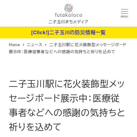
メ
イ
MENU
ン
二子玉川まちメディア
コ
[Click!]二子玉川の防災情報一覧
ン
Home
ニュース
二子玉川駅に花火装飾型メッセージボード
テ
展示中：医療従事者などへの感謝の気持ちと祈りを込めて
ン
ツ
へ
二子玉川駅に花火装飾型メッ
移
動
セージボード展示中：医療従
事者などへの感謝の気持ちと
祈りを込めて