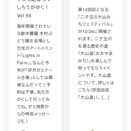
しろうがゆく！
第12回目となる
Vol.56
「二子玉川大山み
ちフェスティバル」
毎年開催されてい
が10/26に開催さ
る都市農園 木村ぶ
れます。 二子玉川
どう園を会場とし
を通る歴史の道
た光のアートイベン
「大山道（おおやま
ト「Lights in
みち）」を楽しんで
Farm」。なんと今
知ってもらうイベ
年が「卯月ゼミナー
ントです。 大山道
ル主催」としては最
について、詳しくは
後なんだって！予
こちら（世田谷区
約は不要。あたた
「大山道」）。 […]
かくして行ってみ
てね。ゼミ班長か
らの特別メッセー
ジも！