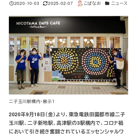
カテゴリー
2020-10-03
2025-02-07
こばなお
ニュース
投稿日
更新日
著
者
二子玉川駅構内・展示１
2020年9月18日（金）より、東急電鉄田園都市線二子
玉川駅、二子新地駅、高津駅の3駅構内で、コロナ禍
において引き続き奮闘されているエッセンシャルワ