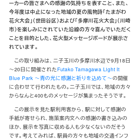
ーカーの皆さまへの感謝の気持ちを表すこと、また、
今年度は中止になった地域の夏の風物詩「たまがわ
花火大会」（世田谷区）および「多摩川花火大会」（川崎
市）を楽しみにされていた沿線の方々喜んでいただく
ことを目的とした、花火型メッセージボードが展示さ
れています。
この取り組みは、二子玉川の多摩川水辺で9月18日
～20日に開催された
Futako Tamagawa Light It
Blue Park ～青の光に感謝と祈りを込めて～
の開催
に合わせて行われたもの。二子玉川では、地域の方々
からなんと400ものメッセージが集まったそうです。
この展示を見た駅利用客から、駅に対して感謝の
手紙が寄せられ、施策案内文への感謝の書き込みの
ほか、展示を写真に収める人も少なくないのだそう
です。考えてみれば、駅員の方々も地域の交通インフ