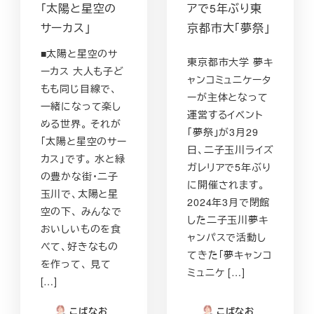
「太陽と星空の
アで5年ぶり東
サーカス」
京都市大「夢祭」
■太陽と星空のサ
東京都市大学 夢キ
ーカス 大人も子ど
ャンコミュニケータ
もも同じ目線で、
ーが主体となって
一緒になって楽し
運営するイベント
める世界。 それが
「夢祭」が3月29
「太陽と星空のサー
日、二子玉川ライズ
カス」です。 水と緑
ガレリアで5年ぶり
の豊かな街・二子
に開催されます。
玉川で、太陽と星
2024年3月で閉館
空の下、 みんなで
した二子玉川夢キ
おいしいものを食
ャンパスで活動し
べて、好きなもの
てきた「夢キャンコ
を作って、 見て
ミュニケ […]
[…]
こばなお
こばなお