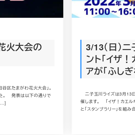
わ花火大会の
3/13（日
ント「イザ！
アが「ふしぎ
谷区たまがわ花火大会」。
二子玉川ライズは3月13日
した。 発表は以下の通りで
催します。 「イザ！カエル
…]
と「スタンプラリー」を組み合