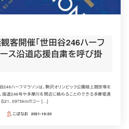
）無観客開催「世田谷246ハーフ
 コース沿道応援自粛を呼び掛
246ハーフマラソンは、駒沢オリンピック公園陸上競技場を
て、国道246号や多摩川を間近に眺めることのできる多摩堤通
1．0975kmのコー […]
こばなお
2021-10-20
投稿日