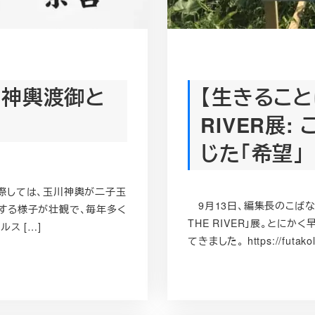
も神輿渡御と
【生きることは
RIVER展
じた「希望」
際しては、玉川神輿が二子玉
9月13日、編集長のこばな
する様子が壮観で、毎年多く
THE RIVER」展。とに
ス […]
てきました。 https://futakol