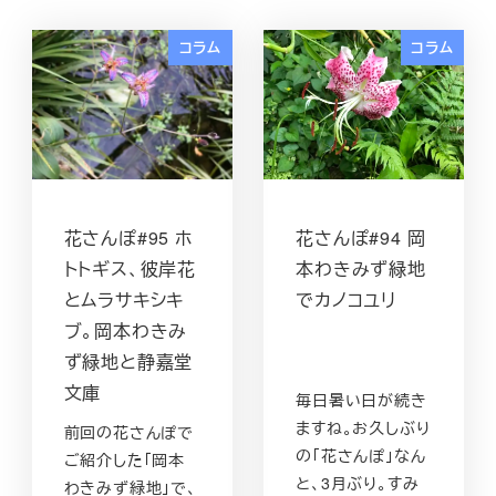
コラム
コラム
花さんぽ#95 ホ
花さんぽ#94 岡
トトギス、彼岸花
本わきみず緑地
とムラサキシキ
でカノコユリ
ブ。岡本わきみ
ず緑地と静嘉堂
文庫
毎日暑い日が続き
ますね。お久しぶり
前回の花さんぽで
の「花さんぽ」なん
ご紹介した「岡本
と、3月ぶり。すみ
わきみず緑地」で、