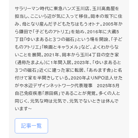
サラリーマン時代に東急ハンズ玉川店、玉川高島屋を
担当し、ここいら辺が気に入って移住。岡本の坂下に住
み、母となり産んだ子どもたちはもうオトナ。2005年か
ら鎌田で「子どものアトリエ」を始め、2016年に大蔵5
丁目「ゆいまあると３つの磁石」という場を開設、「子ど
ものアトリエ」「映画とキャラメル」など、よくわからな
いことを展開。2021年、岡本から玉川4丁目の空き家
（通称たまよん）に1年間入居。2023年、「ゆいまあると
３つの磁石」近くに建った家に転居、「あめます舎」と名
付けて家を半開きしている。2020年よりNPO法人せた
がや水辺デザインネットワーク代表理事 2025年5月
自己免疫疾患「原田病」であることが発覚。多くの人と
同じく、元気な時は元気で、元気でないときは休んで
います～
記事一覧