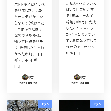
ません・・・そういえ
ホトトギスという花
ば、今回ご紹介す
を見ました。 見た
る「岡本わきみず
ときは何だかわか
緑地」が3月に完成
らなくて（教わった
したことを書こう
ことはあったはず
かな～と思ってい
なのですが）家に
て、夏になってしま
帰って図鑑を見た
ったのでした・・・。
り、検索したりでわ
futa […]
かった名前、ホトト
ギス。 ホトトギ
[…]
ゆか
ゆか
2021-09-23
2021-08-03
投稿日
投稿日
コラム
コラム