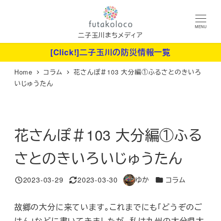
メ
イ
MENU
ン
二子玉川まちメディア
コ
[Click!]二子玉川の防災情報一覧
ン
Home
コラム
花さんぽ＃103 大分編①ふるさとのきいろ
テ
いじゅうたん
ン
ツ
へ
花さんぽ＃103 大分編①ふる
移
動
さとのきいろいじゅうたん
カテゴリー
2023-03-29
2023-03-30
ゆか
コラム
投稿日
更新日
著
者
故郷の大分に来ています。これまでにも「どうぞのご
はん」などに書いてきましたが、私は九州の大分県大