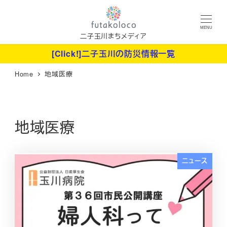
メ
イ
MENU
ン
二子玉川まちメディア
コ
[Click!]二子玉川の防災情報一覧
ン
Home
地域医療
テ
ン
ツ
へ
地域医療
移
動
ニュース