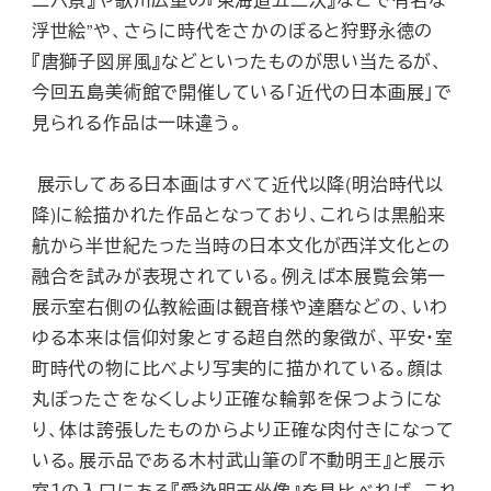
浮世絵”や、さらに時代をさかのぼると狩野永徳の
『唐獅子図屏風』などといったものが思い当たるが、
今回五島美術館で開催している「近代の日本画展」で
見られる作品は一味違う。
展示してある日本画はすべて近代以降(明治時代以
降)に絵描かれた作品となっており、これらは黒船来
航から半世紀たった当時の日本文化が西洋文化との
融合を試みが表現されている。例えば本展覧会第一
展示室右側の仏教絵画は観音様や達磨などの、いわ
ゆる本来は信仰対象とする超自然的象徴が、平安・室
町時代の物に比べより写実的に描かれている。顔は
丸ぼったさをなくしより正確な輪郭を保つようにな
り、体は誇張したものからより正確な肉付きになって
いる。展示品である木村武山筆の『不動明王』と展示
室１の入口にある『愛染明王坐像』を見比べれば、これ