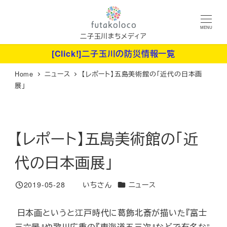
メ
イ
MENU
ン
二子玉川まちメディア
コ
[Click!]二子玉川の防災情報一覧
ン
Home
ニュース
【レポート】五島美術館の「近代の日本画
テ
展」
ン
ツ
へ
【レポート】五島美術館の「近
移
動
代の日本画展」
カテゴリー
2019-05-28
いちさん
ニュース
投稿日
著
者
日本画というと江戸時代に葛飾北斎が描いた『富士
三六景』や歌川広重の『東海道五三次』などで有名な”