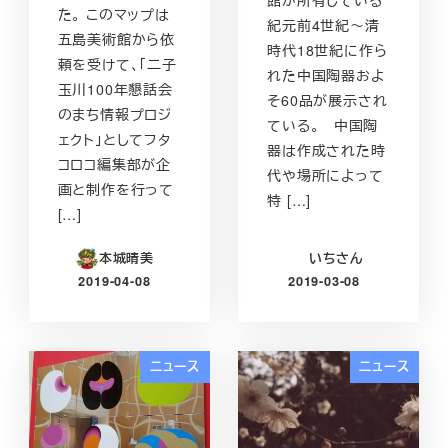
た。 このマップは
紀元前4世紀～清
五島美術館から依
時代18世紀に作ら
頼を受けて、「二子
れた中国陶器およ
玉川100年懇話会
そ60品が展示され
のまち情報プロジ
ている。 中国陶
ェクト」としてフタ
器は作成された時
コロコ編集部が企
代や場所によって
画と制作を行って
特 […]
[…]
本城晴美
いちさん
2019-04-08
2019-03-08
投稿日
投稿日
ニュース
ニュース