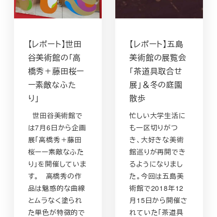
【レポート】世田
【レポート】五島
谷美術館の「高
美術館の展覧会
橋秀＋藤田桜ー
「茶道具取合せ
ー素敵なふた
展」＆冬の庭園
り」
散歩
世田谷美術館で
忙しい大学生活に
は7月6日から企画
も一区切りがつ
展「高橋秀＋藤田
き、大好きな美術
桜ーー素敵なふた
館巡りが再開でき
り」を開催していま
るようになりまし
す。 高橋秀の作
た。今回は五島美
品は魅惑的な曲線
術館で2018年12
とムラなく塗られ
月15日から開催さ
た単色が特徴的で
れていた「茶道具