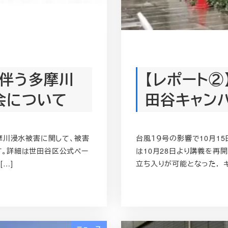
に伴う多摩川
【レポート②
会について
田谷キャン
摩川浸水被害に関して、被害
台風１９号の影響で10月1
す。詳細は世田谷区公式ペー
は10月28日より講義を再
[…]
立ち入りが可能となった． 