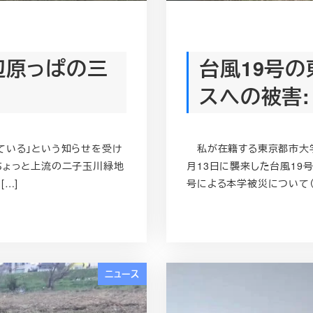
辺原っぱの三
台風19号
スへの被害:
ている」という知らせを受け
私が在籍する東京都市大学
ちょっと上流の二子玉川緑地
月13日に襲来した台風19
[…]
号による本学被災について（東
ニュース