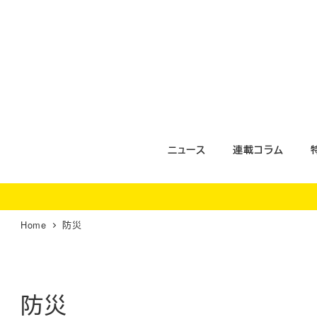
メ
イ
ン
コ
ン
テ
ン
ツ
ニュース
連載コラム
へ
移
動
Home
防災
防災